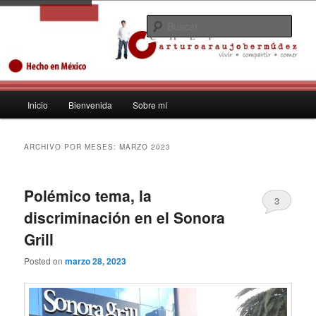
Ir
Ir
No soñaba con ser empresario, no… yo soñaba con ser Chef
al
al
Busc
contenido
contenido
principal
secundario
Arturo Araujo Bermúdez Huye de
Cancún empresario chef para
Menú
Inicio
Bienvenida
Sobre mí
expandir gastronomía mexicana
principal
2013
ARCHIVO POR MESES:
MARZO 2023
Polémico tema, la
3
discriminación en el Sonora
Grill
Posted on
marzo 28, 2023