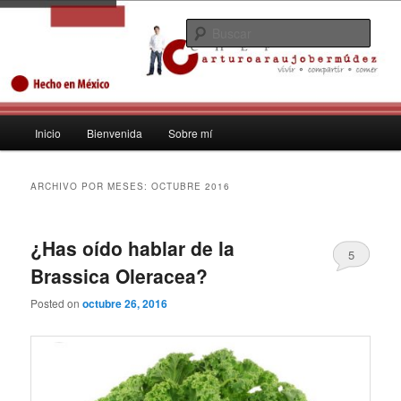
Ir
Ir
No soñaba con ser empresario, no… yo soñaba con ser Chef
al
al
Busc
contenido
contenido
principal
secundario
Arturo Araujo Bermúdez Huye de
Cancún empresario chef para
Menú
Inicio
Bienvenida
Sobre mí
expandir gastronomía mexicana
principal
2013
ARCHIVO POR MESES:
OCTUBRE 2016
¿Has oído hablar de la
5
Brassica Oleracea?
Posted on
octubre 26, 2016