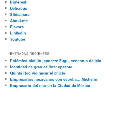
Pinterest
Delicious
Slideshare
About.me
Flavors
Linkedin
Youtube
ENTRADAS RECIENTES
Polémico platillo japones: Fugu, veneno o delicia
Identidad de gran calibre: epazote
Quinta Roo vio nacer el chicle
Empresarios mexicanos con estrella… Michelin
Empresario del mar en la Ciudad de México
arturo araujo bermudez, fotografo, Mexico, urbano, distrito
federal, personas, df, coahuila de zaragoza, paisajes, coahuila,
fotografo mexicano, flora, piedras negras, cancun, fotografia,
empresario, fauna, fotos, ciudad de mexico, objetos, quintana
roo, lavado de dinero, atentado, plaza, q roo, caribe, Por Esto,
noticaribe, restaurante, hotel, hospital, ejecución, dinero,