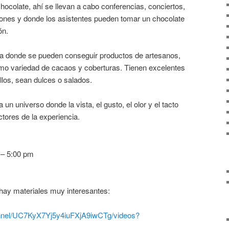
ocolate, ahí se llevan a cabo conferencias, conciertos,
ones y donde los asistentes pueden tomar un chocolate
ón.
da donde se pueden conseguir productos de artesanos,
como variedad de cacaos y coberturas. Tienen excelentes
illos, sean dulces o salados.
n universo donde la vista, el gusto, el olor y el tacto
ctores de la experiencia.
 – 5:00 pm
hay materiales muy interesantes:
nnel/UC7KyX7Yj5y4iuFXjA9iwCTg/videos?