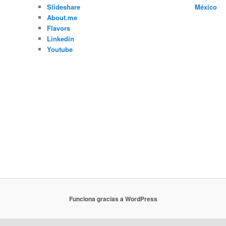
Slideshare
México
About.me
Flavors
arturo ara
Linkedin
urbano, dis
Youtube
coahuila d
fotografo 
cancun, fo
ciudad de 
lavado de 
caribe, Por
hotel, hosp
disparo, a
periódico,
pistola, ca
Funciona gracias a WordPress