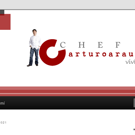
, no… yo soñaba con ser Chef
o Bermúdez Huye de Cancún
ef para expandir gastronomía
3
 mí
2021