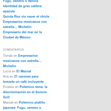
Fugu, veneno o delicia
Identidad de gran calibre:
epazote
Quinta Roo vio nacer el chicle
Empresarios mexicanos con
estrella… Michelin
Empresario del mar en la
Ciudad de México
COMENTARIOS
Tomás
en
Empresarios
mexicanos con estrella…
Michelin
Lucía
en
El Mezcal
Ana
en
21 razones para
tomarte un café incluyente
Ernesto
en
Polémico tema, la
discriminación en el Sonora
Grill
Manuel
en
Polémico platillo
japones: Fugu, veneno o