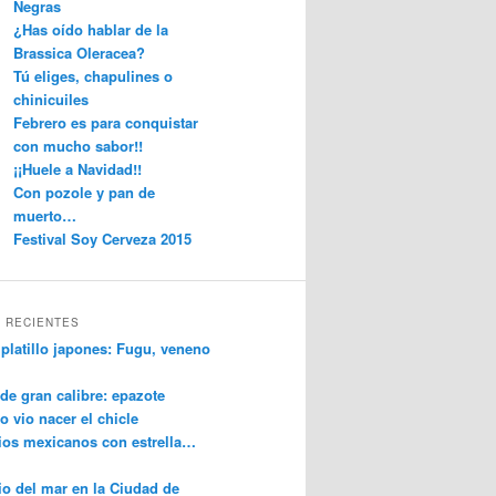
Negras
¿Has oído hablar de la
Brassica Oleracea?
Tú eliges, chapulines o
chinicuiles
Febrero es para conquistar
con mucho sabor!!
¡¡Huele a Navidad!!
Con pozole y pan de
muerto…
Festival Soy Cerveza 2015
 RECIENTES
platillo japones: Fugu, veneno
de gran calibre: epazote
o vio nacer el chicle
os mexicanos con estrella…
o del mar en la Ciudad de