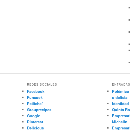
REDES SOCIALES
ENTRADAS
Facebook
Polémico 
Funcook
o delicia
Petitchef
Identidad 
Grouprecipes
Quinta Ro
Google
Empresari
Pinterest
Michelin
Delicious
Empresari