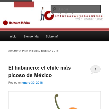
Ir
Ir
No soñaba con ser empresario, no… yo soñaba con ser Chef
al
al
Busc
contenido
contenido
principal
secundario
Arturo Araujo Bermúdez Huye de
Cancún empresario chef para
Menú
Inicio
Bienvenida
Sobre mí
expandir gastronomía mexicana
principal
2013
ARCHIVO POR MESES:
ENERO 2018
El habanero: el chile más
7
picoso de México
Posted on
enero 30, 2018