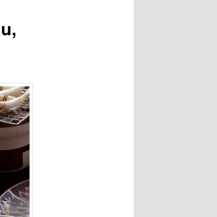
entradas
u,