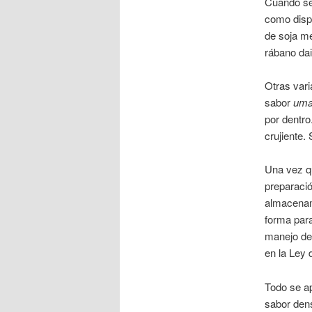
Cuando s
como dispa
de soja me
rábano dai
Otras vari
sabor
uma
por dentro
crujiente.
Una vez qu
preparació
almacenam
forma para
manejo de
en la Ley 
Todo se ap
sabor den