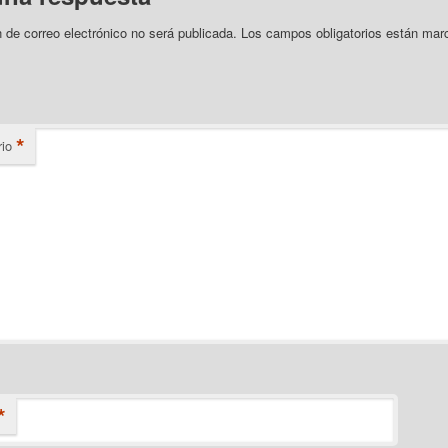
n de correo electrónico no será publicada.
Los campos obligatorios están mar
*
io
*