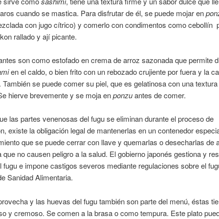
e sirve como
sashimi
, tiene una textura firme y un sabor dulce que ll
ros cuando se mastica. Para disfrutar de él, se puede mojar en
pon
zclada con jugo cítrico) y comerlo con condimentos como cebollín 
kon rallado y ají picante.
antes son como estofado en crema de arroz sazonada que permite dis
mi
en el caldo, o bien frito con un rebozado crujiente por fuera y la c
. También se puede comer su piel, que es gelatinosa con una textura
 Se hierve brevemente y se moja en
ponzu
antes de comer.
e las partes venenosas del fugu se eliminan durante el proceso de
n, existe la obligación legal de mantenerlas en un contenedor especia
iento que se puede cerrar con llave y quemarlas o desecharlas de a
 que no causen peligro a la salud. El gobierno japonés gestiona y rest
l fugu e impone castigos severos mediante regulaciones sobre el fu
de Sanidad Alimentaria.
rovecha y las huevas del fugu también son parte del menú, éstas ti
so y cremoso. Se comen a la brasa o como tempura. Este plato pued