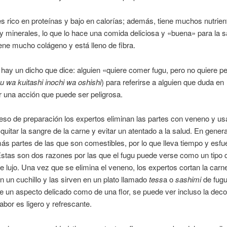
s rico en proteínas y bajo en calorías; además, tiene muchos nutrie
y minerales, lo que lo hace una comida deliciosa y «buena» para la s
ne mucho colágeno y está lleno de fibra.
hay un dicho que dice: alguien «quiere comer fugu, pero no quiere p
u wa kuitashi inochi wa oshishi
) para referirse a alguien que duda en
 una acción que puede ser peligrosa.
eso de preparación los expertos eliminan las partes con veneno y 
quitar la sangre de la carne y evitar un atentado a la salud. En genera
ás partes de las que son comestibles, por lo que lleva tiempo y esfu
Estas son dos razones por las que el fugu puede verse como un tipo 
 lujo. Una vez que se elimina el veneno, los expertos cortan la carn
n un cuchillo y las sirven en un plato llamado
tess
a o
sashimi
de fugu
iene un aspecto delicado como de una flor, se puede ver incluso la deco
sabor es ligero y refrescante.