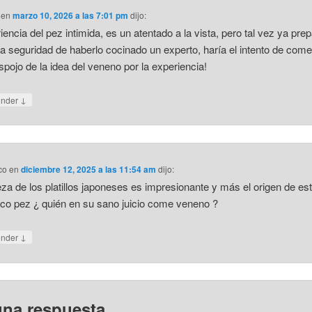
en
marzo 10, 2026 a las 7:01 pm
dijo:
riencia del pez intimida, es un atentado a la vista, pero tal vez ya pre
la seguridad de haberlo cocinado un experto, haría el intento de comer
pojo de la idea del veneno por la experiencia!
↓
onder
co
en
diciembre 12, 2025 a las 11:54 am
dijo:
leza de los platillos japoneses es impresionante y más el origen de es
co pez ¿ quién en su sano juicio come veneno ?
↓
onder
una respuesta