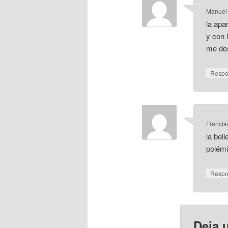
Manuel
la apa
y con 
me des
Resp
Francis
la bel
polémi
Resp
Deja 