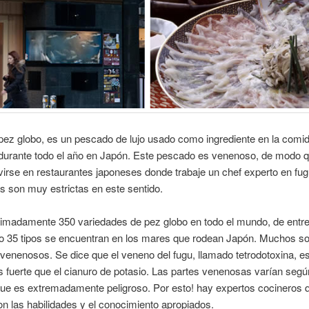
 pez globo, es un pescado de lujo usado como ingrediente en la comi
urante todo el año en Japón. Este pescado es venenoso, de modo q
irse en restaurantes japoneses donde trabaje un chef experto en fug
s son muy estrictas en este sentido.
imadamente 350 variedades de pez globo en todo el mundo, de entre
lo 35 tipos se encuentran en los mares que rodean Japón. Muchos s
venenosos. Se dice que el veneno del fugu, llamado tetrodotoxina, es
fuerte que el cianuro de potasio. Las partes venenosas varían según
que es extremadamente peligroso. Por esto! hay expertos cocineros 
n las habilidades y el conocimiento apropiados.