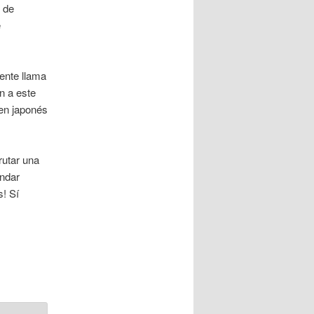
 de
e
gente llama
n a este
en japonés
rutar una
andar
s! Sí