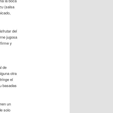
ena la boca
zu
(salsa
picado,
frutar del
arne jugosa
 firme y
l de
lguna otra
ringe el
gu basadas
enen un
e solo