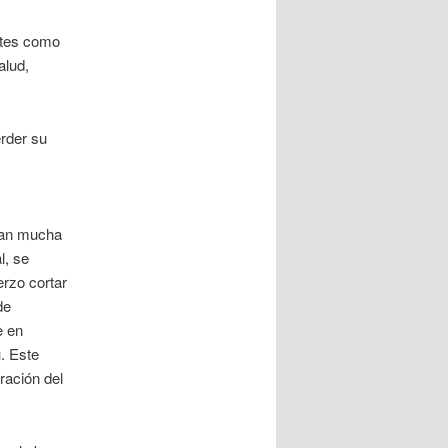
ntes como
alud,
erder su
usan mucha
l, se
erzo cortar
de
e en
. Este
ración del