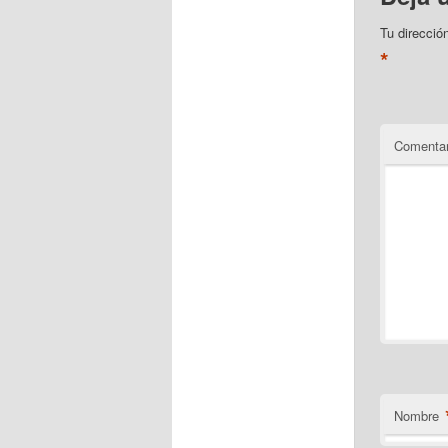
Tu direcció
*
Comentar
Nombre