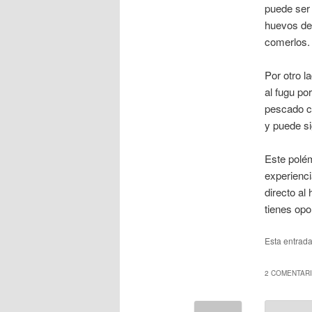
puede ser 
huevos del
comerlos.
Por otro l
al fugu po
pescado co
y puede si
Este polém
experienci
directo al
tienes opo
Esta entrad
2 COMENTARI