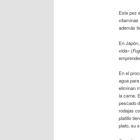
Este pez e
vitaminas 
además tie
En Japón, 
vida» (
Fug
emprender
En el proc
agua para 
eliminan m
la carne. 
pescado de
rodajas co
platillo t
plato, su 