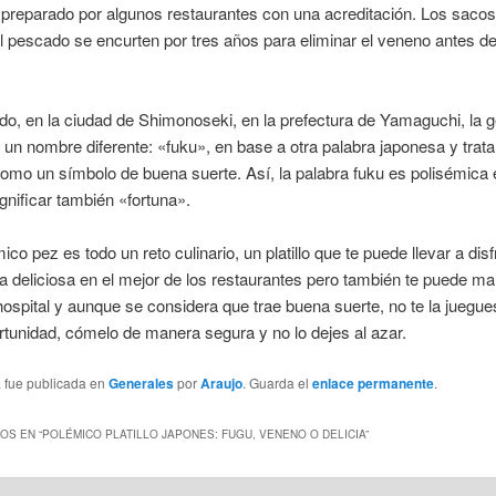
preparado por algunos restaurantes con una acreditación. Los sacos
 pescado se encurten por tres años para eliminar el veneno antes d
ado, en la ciudad de Shimonoseki, en la prefectura de Yamaguchi, la 
r un nombre diferente: «fuku», en base a otra palabra japonesa y trata
mo un símbolo de buena suerte. Así, la palabra fuku es polisémica 
gnificar también «fortuna».
ico pez es todo un reto culinario, un platillo que te puede llevar a disf
a deliciosa en el mejor de los restaurantes pero también te puede m
 hospital y aunque se considera que trae buena suerte, no te la juegue
rtunidad, cómelo de manera segura y no lo dejes al azar.
a fue publicada en
Generales
por
Araujo
. Guarda el
enlace permanente
.
OS EN “
POLÉMICO PLATILLO JAPONES: FUGU, VENENO O DELICIA
”