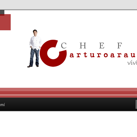
, no… yo soñaba con ser Chef
o Bermúdez Huye de Cancún
ef para expandir gastronomía
3
 mí