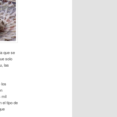
da que se
ue solo
u, las
 los
on
 mil
 el tipo de
que