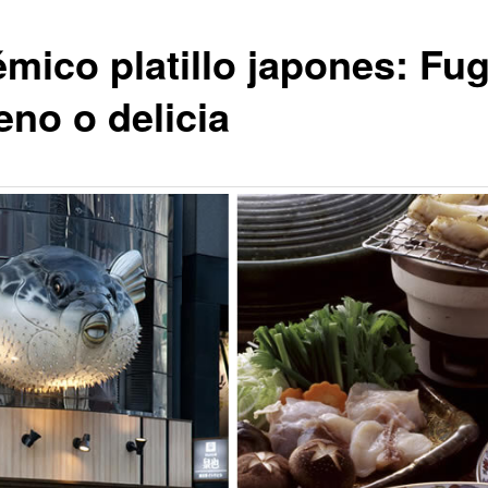
émico platillo japones: Fug
eno o delicia