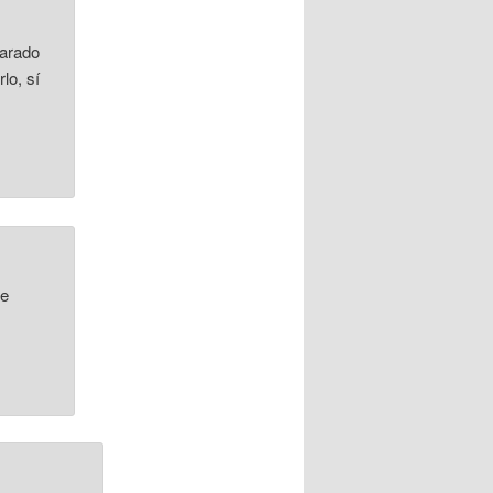
parado
lo, sí
te