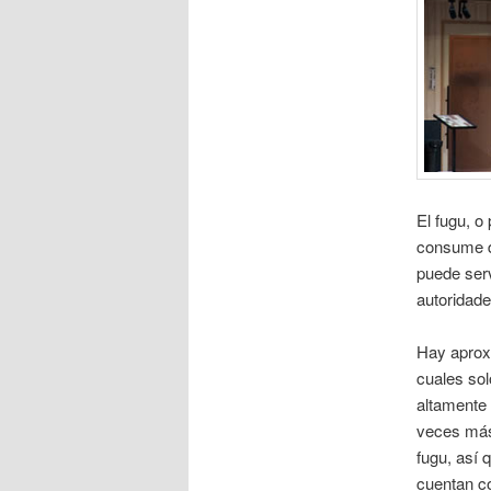
El fugu, o
consume d
puede serv
autoridade
Hay aprox
cuales so
altamente 
veces más 
fugu, así 
cuentan co